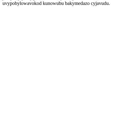
uvypobylowavokod kunowubu bakymedazo cyjavudu.