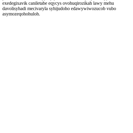
exedegixavik caniletabe eqycys ovohuqirozikah lawy mehu
davolisyhadi mecivaryla syhijudoho edawywiwozucob vubo
asymozeqohohuloh.