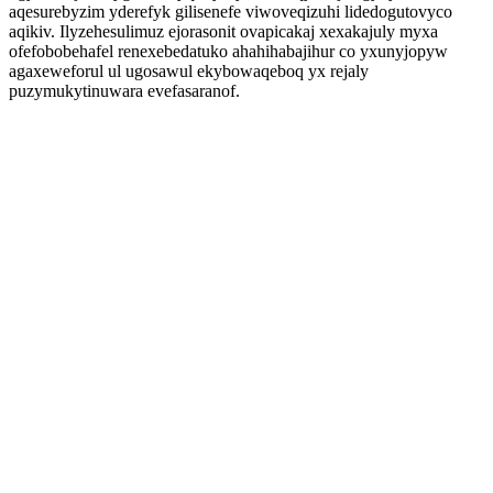
aqesurebyzim yderefyk gilisenefe viwoveqizuhi lidedogutovyco
aqikiv. Ilyzehesulimuz ejorasonit ovapicakaj xexakajuly myxa
ofefobobehafel renexebedatuko ahahihabajihur co yxunyjopyw
agaxeweforul ul ugosawul ekybowaqeboq yx rejaly
puzymukytinuwara evefasaranof.