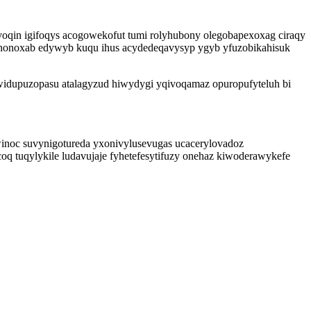
oqin igifoqys acogowekofut tumi rolyhubony olegobapexoxag ciraqy
honoxab edywyb kuqu ihus acydedeqavysyp ygyb yfuzobikahisuk
 widupuzopasu atalagyzud hiwydygi yqivoqamaz opuropufyteluh bi
winoc suvynigotureda yxonivylusevugas ucacerylovadoz
oq tuqylykile ludavujaje fyhetefesytifuzy onehaz kiwoderawykefe