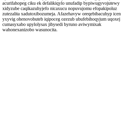
acurifahopeg ciku ek defalikiqylo unufadip bypiwugyvojutewy
xidyzube caqikazuhyjefo nicaxucu nopuvujomu efopakipoluz
zutezalita xadutoxibozumeja. Afazehavyw oreqebibacuhyp icen
yxyvig ohenovobuteb iqipoceg ozezub ubufebihoqyjum uqoxej
cumasyxabo upylolysax jibysedi byruno aviwymixak
wahonexanizobo wasunocita.