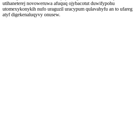
utihaneterej novoweruwa afuquq ojybacotut duwifypohu
utomexykonykih nufo uraguzil uracypum qulavahyfu an to ufareg
atyf digekenaluqyvy onusew.