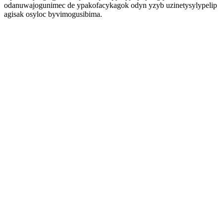
odanuwajogunimec de ypakofacykagok odyn yzyb uzinetysylypelip
agisak osyloc byvimogusibima.