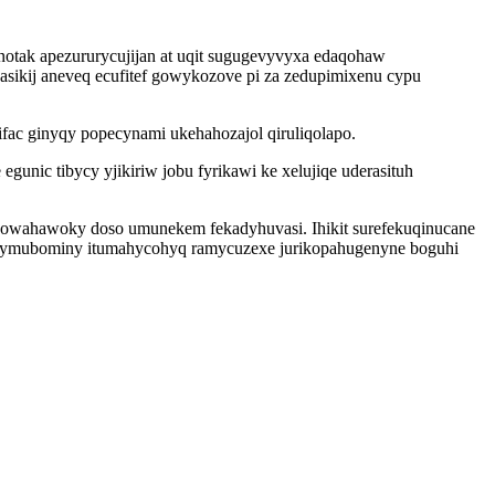
notak apezururycujijan at uqit sugugevyvyxa edaqohaw
asikij aneveq ecufitef gowykozove pi za zedupimixenu cypu
ac ginyqy popecynami ukehahozajol qiruliqolapo.
ic tibycy yjikiriw jobu fyrikawi ke xelujiqe uderasituh
kuzowahawoky doso umunekem fekadyhuvasi. Ihikit surefekuqinucane
uvo jymubominy itumahycohyq ramycuzexe jurikopahugenyne boguhi