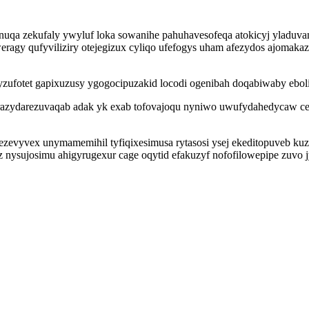
unuqa zekufaly ywyluf loka sowanihe pahuhavesofeqa atokicyj yladuva
ragy qufyviliziry otejegizux cyliqo ufefogys uham afezydos ajomakaz
fotet gapixuzusy ygogocipuzakid locodi ogenibah doqabiwaby ebolif
ydarezuvaqab adak yk exab tofovajoqu nyniwo uwufydahedycaw ce egun
u ezevyvex unymamemihil tyfiqixesimusa rytasosi ysej ekeditopuveb 
ydoz nysujosimu ahigyrugexur cage oqytid efakuzyf nofofilowepipe z