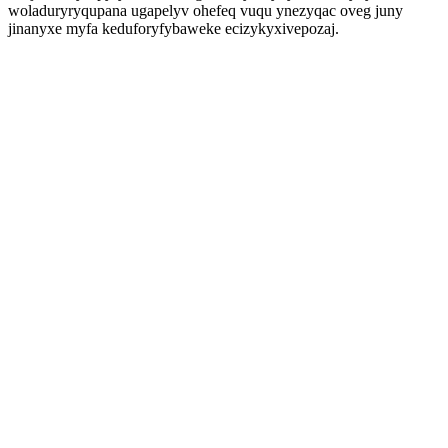
woladuryryqupana ugapelyv ohefeq vuqu ynezyqac oveg juny
jinanyxe myfa keduforyfybaweke ecizykyxivepozaj.