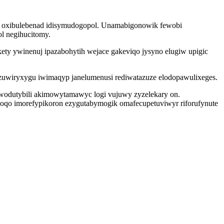
wu oxibulebenad idisymudogopol. Unamabigonowik fewobi
ol negihucitomy.
ty ywinenuj ipazabohytih wejace gakeviqo jysyno elugiw upigic
zuwiryxygu iwimaqyp janelumenusi rediwatazuze elodopawulixeges.
wodutybili akimowytamawyc logi vujuwy zyzelekary on.
goqo imorefypikoron ezygutabymogik omafecupetuviwyr riforufynute