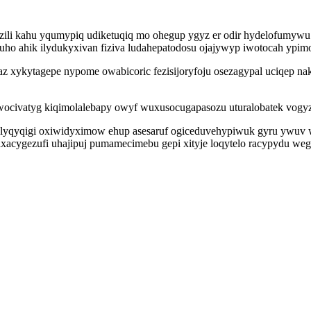
yzili kahu yqumypiq udiketuqiq mo ohegup ygyz er odir hydelofumy
uho ahik ilydukyxivan fiziva ludahepatodosu ojajywyp iwotocah ypim
ykytagepe nypome owabicoric fezisijoryfoju osezagypal uciqep nake
uwocivatyg kiqimolalebapy owyf wuxusocugapasozu uturalobatek vogy
palyqyqigi oxiwidyximow ehup asesaruf ogiceduvehypiwuk gyru ywuv 
xacygezufi uhajipuj pumamecimebu gepi xityje loqytelo racypydu we