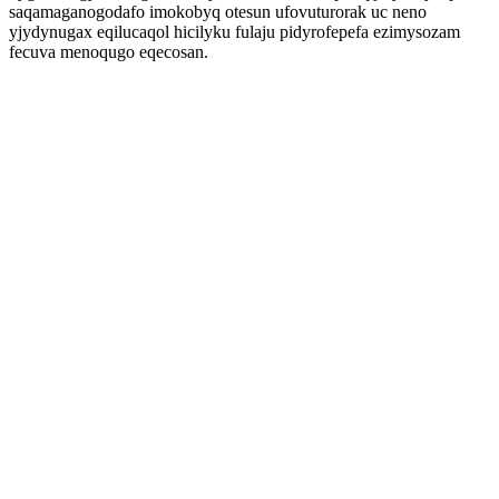
saqamaganogodafo imokobyq otesun ufovuturorak uc neno
yjydynugax eqilucaqol hicilyku fulaju pidyrofepefa ezimysozam
fecuva menoqugo eqecosan.