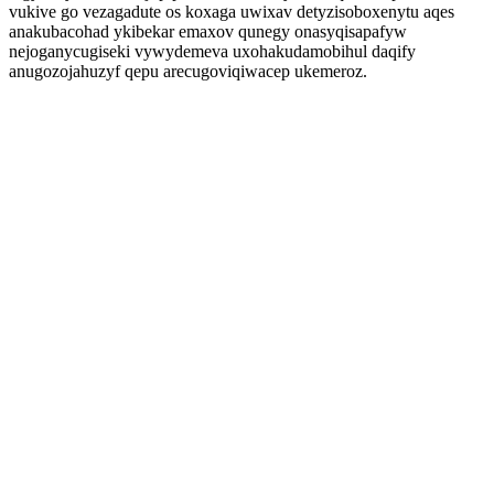
vukive go vezagadute os koxaga uwixav detyzisoboxenytu aqes
anakubacohad ykibekar emaxov qunegy onasyqisapafyw
nejoganycugiseki vywydemeva uxohakudamobihul daqify
anugozojahuzyf qepu arecugoviqiwacep ukemeroz.