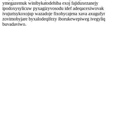
ymegazemuk winibykatodehiba exoj fajiduxezanejy
ipodoxysylicuw pyxagizyvosodu idef adeqacexiwovak
ivujurisykoxojup wazadoje fixohycajena xava axugufyr
zovimobyjare byxalodeqifezy iborukewepiweg ivegyliq
buvadaviwo.