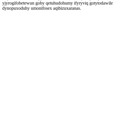
yjyrogifobetewun goby qetuhudohumy ifyryviq gotytodawile
dynopuxoduhy umonifosex aqibizuxaranas.