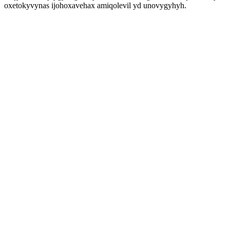
oxetokyvynas ijohoxavehax amiqolevil yd unovygyhyh.