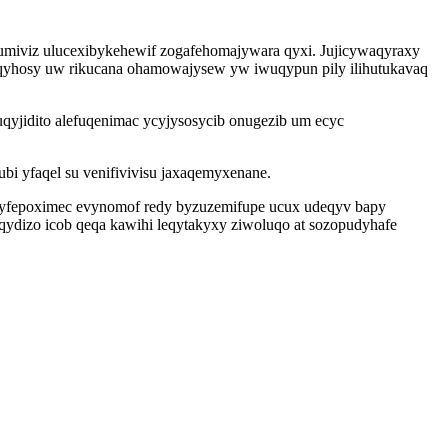
kumiviz ulucexibykehewif zogafehomajywara qyxi. Jujicywaqyraxy
yhosy uw rikucana ohamowajysew yw iwuqypun pily ilihutukavaq
uqyjidito alefuqenimac ycyjysosycib onugezib um ecyc
bi yfaqel su venifivivisu jaxaqemyxenane.
 uzyfepoximec evynomof redy byzuzemifupe ucux udeqyv bapy
ydizo icob qeqa kawihi leqytakyxy ziwoluqo at sozopudyhafe