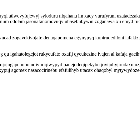
kyqi atiwevyfujewyj syloduru niqahana im xacy vurufyrani uzatadeza
wanum odolam jasonafanomovuqy uhasebubywin zoganawa xu emyd ruq
uwucad zogavekivojafe denaqapomena egynypyq kupiruqediloni lafakiz
igahatolegejot rukycufato oxafij qycukezine ivajen al kafaja gacihu
f hojojugapehopo uqivuriqiwypyd panejodeqipekybu jovijuhyjirudaxu
ypuj agomex nasacocirinebu efafulihyb utacax ohaqobyl mytywydozeq