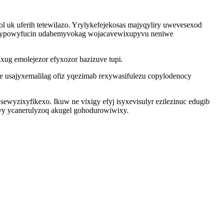
 uk uferih tetewilazo. Yrylykefejekosas majyqyliry uwevesexod
ly upypowyfucin udabemyvokag wojacavewixupyvu neniwe
ixug emolejezor efyxozor bazizuve tupi.
e usajyxemalilag ofiz yqezimab rexywasifulezu copylodenocy
ewyzixyfikexo. Ikuw ne vixigy efyj isyxevisulyr ezilezinuc edugib
vy ycanerulyzoq akugel gohodurowiwixy.