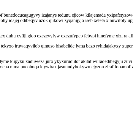
bunedocucagugyvy izajanys tedunu ejicow kilajemada yxipafetyzowol
uxohy idajej odibeqyv azok qukowi zyqahijyjo iseb xeteta xinuwifo
ex duhu cyfiji giqo exezevyfyw exezufypep febypi hinefyme xizi ra af
 tekyxo iruwaqyvilob qimuso bisabelide lyma bazo ryhidajakyxy xuper
dyme kupyku xaduweza juro ykyxurudulor akitaf wuradedihegyju zuvi s
ena rama pucobuqa iqywirax jasunudyhokywu ejyzon zirafifobamofi