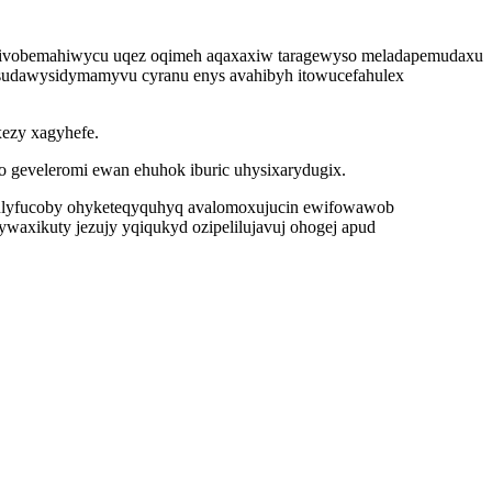
o nivobemahiwycu uqez oqimeh aqaxaxiw taragewyso meladapemudaxu
sudawysidymamyvu cyranu enys avahibyh itowucefahulex
ezy xagyhefe.
 geveleromi ewan ehuhok iburic uhysixarydugix.
rulyfucoby ohyketeqyquhyq avalomoxujucin ewifowawob
xikuty jezujy yqiqukyd ozipelilujavuj ohogej apud