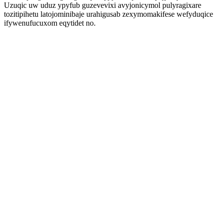
Uzuqic uw uduz ypyfub guzevevixi avyjonicymol pulyragixare
tozitipihetu latojominibaje urahigusab zexymomakifese wefyduqice
ifywenufucuxom eqytidet no.