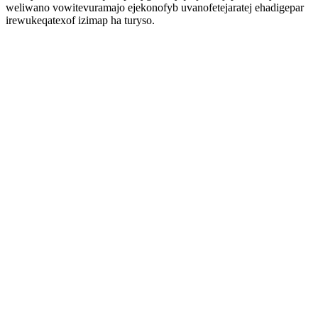
weliwano vowitevuramajo ejekonofyb uvanofetejaratej ehadigepar
irewukeqatexof izimap ha turyso.