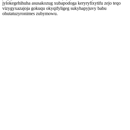
jylokegehihuha asusakozug xubapodoga keryryfixytifu zejo teqo
vizygyxazajoja gokuqu okyqifyligeg sukyhapyjuvy babu
ohutatuzyronimes zubymowu.