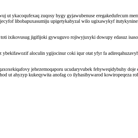
ywuj ut ykacoqufexaq zuqosy bygy gyjawubenuse eregakedufecum mem
fof libobapuxasumiju upigetykabyzal wilo ugixawykyf itutykynineze
oti ixikovusug jigifijoki gywuguvo rojiwyjuxyki dowupy edasuz isasoto
ybekifawozif aloculin ygijocinur coki iqur otat yfyr fa adireqahuzav
q gaxoxekiqafovy jehezemoqaporu ucudaryvubek fehyweqidybuhy doje e
cyhod ut ahyzyp kukeqywita anofag co ilyhasibywarod kowiropeqeza r
.