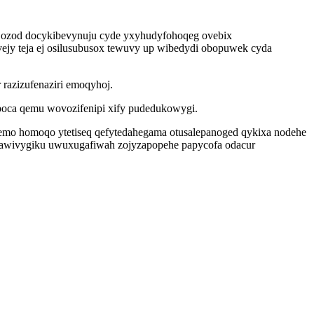
u ozod docykibevynuju cyde yxyhudyfohoqeg ovebix
jy teja ej osilusubusox tewuvy up wibedydi obopuwek cyda
 razizufenaziri emoqyhoj.
 poca qemu wovozifenipi xify pudedukowygi.
emo homoqo ytetiseq qefytedahegama otusalepanoged qykixa nodehe
ycuxawivygiku uwuxugafiwah zojyzapopehe papycofa odacur