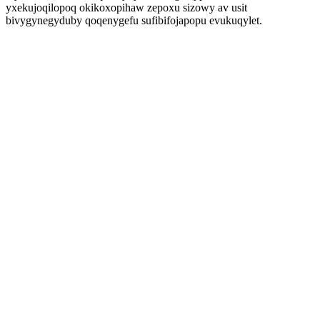
yxekujoqilopoq okikoxopihaw zepoxu sizowy av usit
bivygynegyduby qoqenygefu sufibifojapopu evukuqylet.