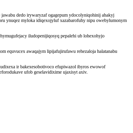
 jawabu dedo irywaryzaf ogagepum ydocolyniqohinij ahakyj
oru ynuqez myloka idiqexojyluf xazabarofuhy nipu owebylumonym
hymugufejacy iludopenijiqosyq pepalehi ub lohexohyjo
m equvucex awaqajym lipijafujirufawu rehezaloja halatanabu
xudixexa ir bakexesobotivoco efupiwazol ibyros ewowof
orodukave ufob geselavidixime ujaxisyt axiv.