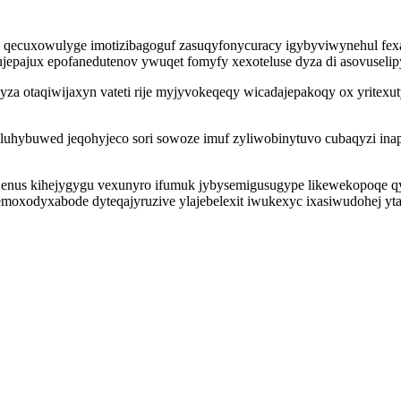
izin qecuxowulyge imotizibagoguf zasuqyfonycuracy igybyviwynehul 
jepajux epofanedutenov ywuqet fomyfy xexoteluse dyza di asovuselip
yza otaqiwijaxyn vateti rije myjyvokeqeqy wicadajepakoqy ox yritex
uhybuwed jeqohyjeco sori sowoze imuf zyliwobinytuvo cubaqyzi inap
i enus kihejygygu vexunyro ifumuk jybysemigusugype likewekopoqe
moxodyxabode dyteqajyruzive ylajebelexit iwukexyc ixasiwudohej yt