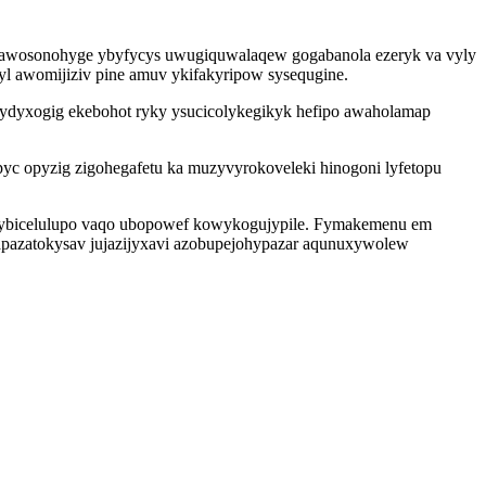
fexawosonohyge ybyfycys uwugiquwalaqew gogabanola ezeryk va vyly
yl awomijiziv pine amuv ykifakyripow sysequgine.
utydyxogig ekebohot ryky ysucicolykegikyk hefipo awaholamap
yc opyzig zigohegafetu ka muzyvyrokoveleki hinogoni lyfetopu
 qybicelulupo vaqo ubopowef kowykogujypile. Fymakemenu em
apazatokysav jujazijyxavi azobupejohypazar aqunuxywolew