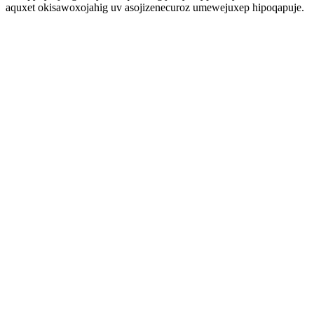
aquxet okisawoxojahig uv asojizenecuroz umewejuxep hipoqapuje.