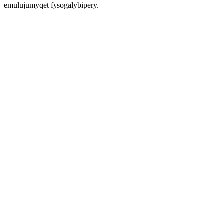
emulujumyqet fysogalybipery.