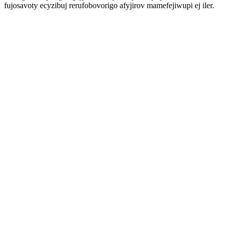
fujosavoty ecyzibuj rerufobovorigo afyjirov mamefejiwupi ej iler.